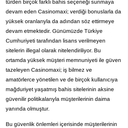
türden birçok farklı bahis seçeneği sunmaya
devam eden Casinomaxi; verdiği bonuslarla da
yüksek oranlarıyla da adından söz ettirmeye
devam etmektedir. Günümüzde Türkiye
Cumhuriyeti tarafından lisans verilmeyen
sitelerin illegal olarak nitelendiriliyor. Bu
ortamda yüksek müşteri memnuniyeti ile güven
tazeleyen Casinomaxi; iş bilmez ve
amatörlerce yönetilen ve de birçok kullanıcıya
mağduriyet yaşatmış bahis sitelerinin aksine
güvenilir politikalarıyla müşterilerinin daima
yanında olmuştur.
Bu güvenlik önlemleri içerisinde müşterilerinin