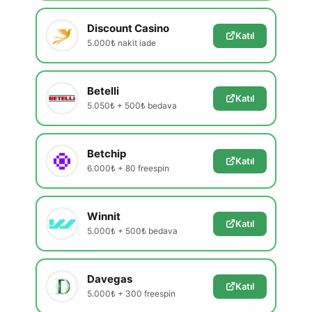
Discount Casino
Katıl
5.000₺ nakit iade
Betelli
Katıl
5.050₺ + 500₺ bedava
Betchip
Katıl
6.000₺ + 80 freespin
Winnit
Katıl
5.000₺ + 500₺ bedava
Davegas
Katıl
5.000₺ + 300 freespin