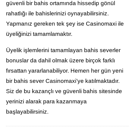
güvenli bir bahis ortamında hissedip gönül
rahatlığı ile bahislerinizi oynayabilirsiniz.
Yapmanız gereken tek şey ise Casinomaxi ile
üyeliğinizi tamamlamaktır.
Üyelik işlemlerini tamamlayan bahis severler
bonuslar da dahil olmak üzere birçok farklı
fırsattan yararlanabiliyor. Hemen her gün yeni
bir bahis sever Casinomaxi’ye katılmaktadır.
Siz de bu kazançlı ve güvenli bahis sitesinde
yerinizi alarak para kazanmaya
başlayabilirsiniz.