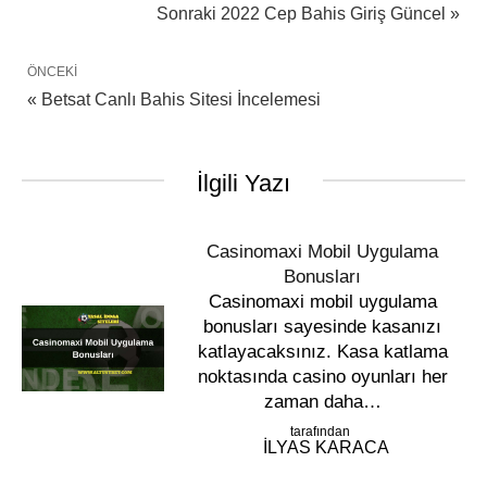
Sonraki
2022 Cep Bahis Giriş Güncel »
ÖNCEKI
« Betsat Canlı Bahis Sitesi İncelemesi
İlgili Yazı
Casinomaxi Mobil Uygulama
Bonusları
Casinomaxi mobil uygulama
bonusları sayesinde kasanızı
katlayacaksınız. Kasa katlama
noktasında casino oyunları her
zaman daha…
tarafından
İLYAS KARACA