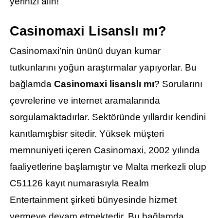
yerinizi alın!
Casinomaxi Lisanslı mı?
Casinomaxi’nin ününü duyan kumar
tutkunlarını yoğun araştırmalar yapıyorlar. Bu
bağlamda
Casinomaxi lisanslı mı
? Sorularını
çevrelerine ve internet aramalarında
sorgulamaktadırlar. Sektöründe yıllardır kendini
kanıtlamışbisr sitedir. Yüksek müşteri
memnuniyeti içeren Casinomaxi, 2002 yılında
faaliyetlerine başlamıştır ve Malta merkezli olup
C51126 kayıt numarasıyla Realm
Entertainment şirketi bünyesinde hizmet
vermeye devam etmektedir. Bu bağlamda