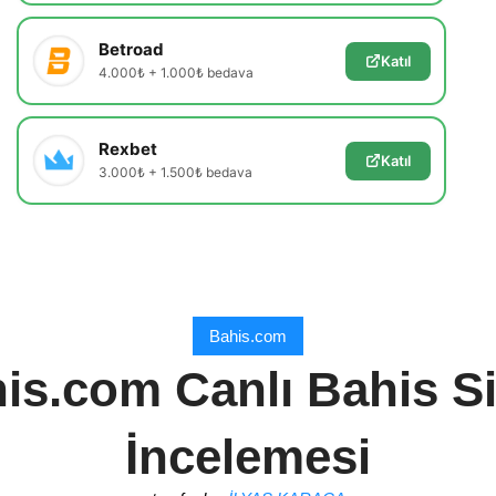
Betroad
Katıl
4.000₺ + 1.000₺ bedava
Rexbet
Katıl
3.000₺ + 1.500₺ bedava
Bahis.com
is.com Canlı Bahis Si
İncelemesi