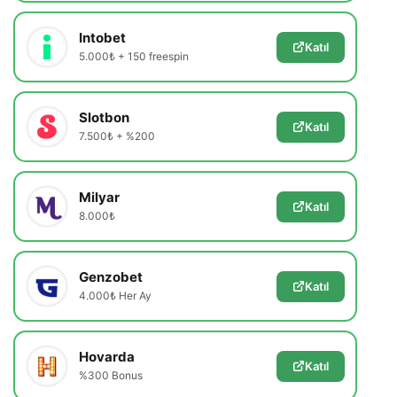
Intobet
Katıl
5.000₺ + 150 freespin
Slotbon
Katıl
7.500₺ + %200
Milyar
Katıl
8.000₺
Genzobet
Katıl
4.000₺ Her Ay
Hovarda
Katıl
%300 Bonus