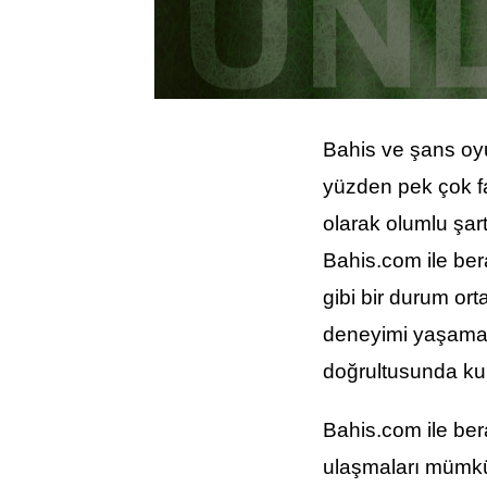
Bahis ve şans oyu
yüzden pek çok fa
olarak olumlu şart
Bahis.com ile ber
gibi bir durum ort
deneyimi yaşamal
doğrultusunda kul
Bahis.com ile ber
ulaşmaları mümkün