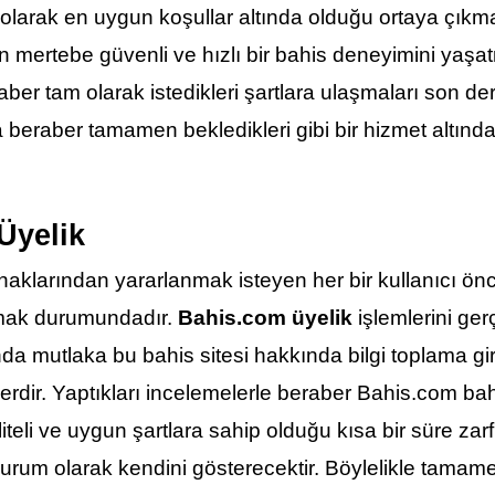
 olarak en uygun koşullar altında olduğu ortaya çıkm
mertebe güvenli ve hızlı bir bahis deneyimini yaşat
aber tam olarak istedikleri şartlara ulaşmaları son d
a beraber tamamen bekledikleri gibi bir hizmet altınd
Üyelik
aklarından yararlanmak isteyen her bir kullanıcı öncel
lmak durumundadır.
Bahis.com üyelik
işlemlerini ge
da mutlaka bu bahis sitesi hakkında bilgi toplama gir
erdir. Yaptıkları incelemelerle beraber Bahis.com bah
aliteli ve uygun şartlara sahip olduğu kısa bir süre zar
durum olarak kendini gösterecektir. Böylelikle tamame