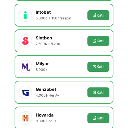
Intobet
Katıl
5.000₺ + 150 freespin
Slotbon
Katıl
7.500₺ + %200
Milyar
Katıl
8.000₺
Genzobet
Katıl
4.000₺ Her Ay
Hovarda
Katıl
%300 Bonus