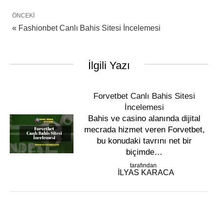
ÖNCEKI
« Fashionbet Canlı Bahis Sitesi İncelemesi
İlgili Yazı
Forvetbet Canlı Bahis Sitesi
İncelemesi
Bahis ve casino alanında dijital
mecrada hizmet veren Forvetbet,
bu konudaki tavrını net bir
biçimde…
tarafından
İLYAS KARACA