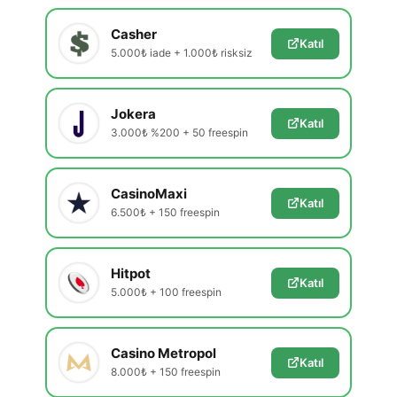
Casher
Katıl
5.000₺ iade + 1.000₺ risksiz
Jokera
Katıl
3.000₺ %200 + 50 freespin
CasinoMaxi
Katıl
6.500₺ + 150 freespin
Hitpot
Katıl
5.000₺ + 100 freespin
Casino Metropol
Katıl
8.000₺ + 150 freespin