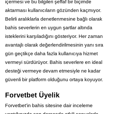
içermesi ve bu bilgileri şeffaf bir biçimde
aktarması kullanıcıların gözünden kaçmıyor.
Belirli aralıklarla denetlenmesine bağlı olarak
bahis severlerin en uygun şartlar altında
isteklerini karşıladığını gösteriyor. Her zaman
avantajlı olarak değerlendirilmesinin yanı sıra
gün geçtikçe daha fazla kullanıcıya hizmet
vermeyi sürdürüyor. Bahis severlere en ideal
desteği vermeye devam etmesiyle ne kadar
güvenli bir platform olduğunu ortaya koyuyor.
Forvetbet Üyelik
Forvetbet’in bahis sitesine dair inceleme