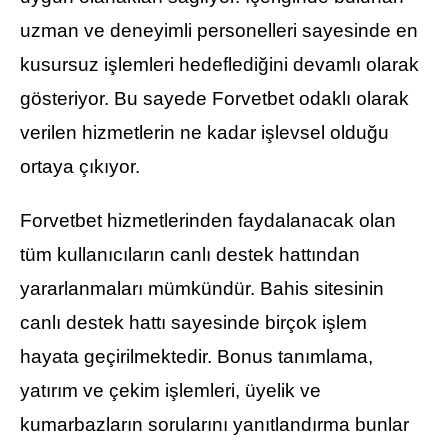
uzman ve deneyimli personelleri sayesinde en
kusursuz işlemleri hedeflediğini devamlı olarak
gösteriyor. Bu sayede Forvetbet odaklı olarak
verilen hizmetlerin ne kadar işlevsel olduğu
ortaya çıkıyor.
Forvetbet hizmetlerinden faydalanacak olan
tüm kullanıcıların canlı destek hattından
yararlanmaları mümkündür. Bahis sitesinin
canlı destek hattı sayesinde birçok işlem
hayata geçirilmektedir. Bonus tanımlama,
yatırım ve çekim işlemleri, üyelik ve
kumarbazların sorularını yanıtlandırma bunlar