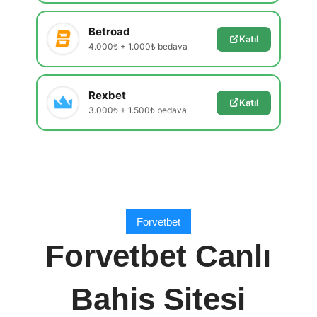
Betroad
Katıl
4.000₺ + 1.000₺ bedava
Rexbet
Katıl
3.000₺ + 1.500₺ bedava
Forvetbet
Forvetbet Canlı
Bahis Sitesi