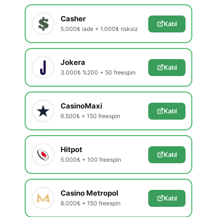
Casher
Katıl
5.000₺ iade + 1.000₺ risksiz
Jokera
Katıl
3.000₺ %200 + 50 freespin
CasinoMaxi
Katıl
6.500₺ + 150 freespin
Hitpot
Katıl
5.000₺ + 100 freespin
Casino Metropol
Katıl
8.000₺ + 150 freespin