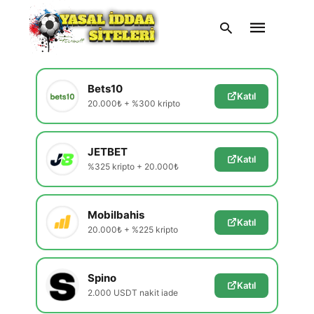
En Güvenilir Siteler
Yeni kampanya ve bonusları incele
Bets10
Katıl
20.000₺ + %300 kripto
Type
your
search
query
JETBET
and
Katıl
hit
%325 kripto + 20.000₺
enter:
Mobilbahis
Katıl
20.000₺ + %225 kripto
Spino
Katıl
2.000 USDT nakit iade