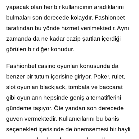
yapacak olan her bir kullanıcının aradıklarını
bulmaları son derecede kolaydır. Fashionbet
tarafından bu yönde hizmet verilmektedir. Aynı
zamanda da ne kadar cazip şartları içerdiği
görülen bir diğer konudur.
Fashionbet casino oyunları konusunda da
benzer bir tutum içerisine giriyor. Poker, rulet,
slot oyunları blackjack, tombala ve baccarat
gibi oyunların hepsinde geniş alternatiflerini
gündeme taşıyor. Öte yandan son derecede
güven vermektedir. Kullanıcılarını bu bahis
seçenekleri içerisinde de önemsemesi bir hayli