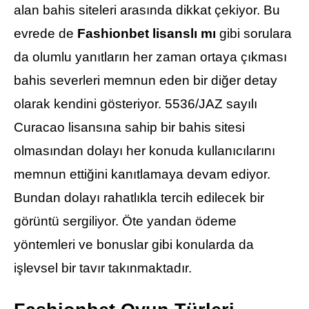
alan bahis siteleri arasında dikkat çekiyor. Bu
evrede de
Fashionbet lisanslı mı
gibi sorulara
da olumlu yanıtların her zaman ortaya çıkması
bahis severleri memnun eden bir diğer detay
olarak kendini gösteriyor. 5536/JAZ sayılı
Curacao lisansına sahip bir bahis sitesi
olmasından dolayı her konuda kullanıcılarını
memnun ettiğini kanıtlamaya devam ediyor.
Bundan dolayı rahatlıkla tercih edilecek bir
görüntü sergiliyor. Öte yandan ödeme
yöntemleri ve bonuslar gibi konularda da
işlevsel bir tavır takınmaktadır.