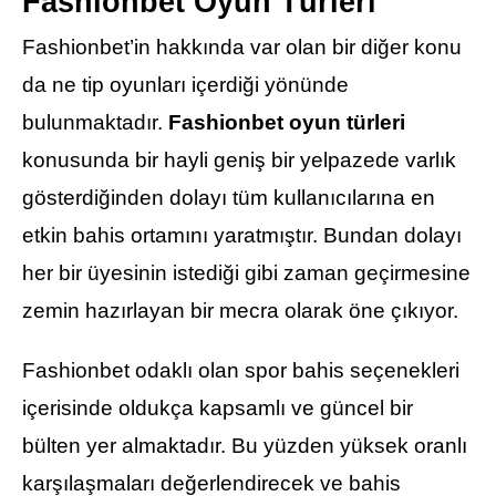
Fashionbet Oyun Türleri
Fashionbet’in hakkında var olan bir diğer konu
da ne tip oyunları içerdiği yönünde
bulunmaktadır.
Fashionbet oyun türleri
konusunda bir hayli geniş bir yelpazede varlık
gösterdiğinden dolayı tüm kullanıcılarına en
etkin bahis ortamını yaratmıştır. Bundan dolayı
her bir üyesinin istediği gibi zaman geçirmesine
zemin hazırlayan bir mecra olarak öne çıkıyor.
Fashionbet odaklı olan spor bahis seçenekleri
içerisinde oldukça kapsamlı ve güncel bir
bülten yer almaktadır. Bu yüzden yüksek oranlı
karşılaşmaları değerlendirecek ve bahis