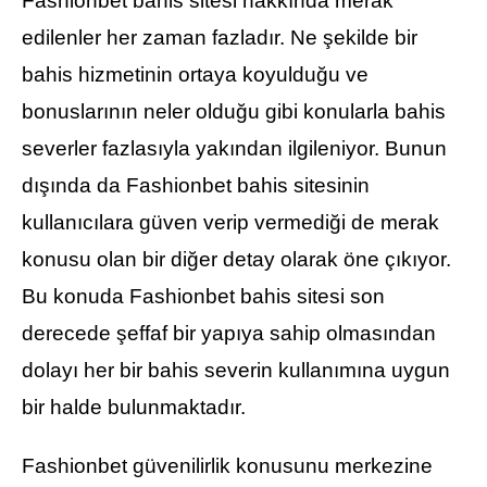
Fashionbet bahis sitesi hakkında merak
edilenler her zaman fazladır. Ne şekilde bir
bahis hizmetinin ortaya koyulduğu ve
bonuslarının neler olduğu gibi konularla bahis
severler fazlasıyla yakından ilgileniyor. Bunun
dışında da Fashionbet bahis sitesinin
kullanıcılara güven verip vermediği de merak
konusu olan bir diğer detay olarak öne çıkıyor.
Bu konuda Fashionbet bahis sitesi son
derecede şeffaf bir yapıya sahip olmasından
dolayı her bir bahis severin kullanımına uygun
bir halde bulunmaktadır.
Fashionbet güvenilirlik konusunu merkezine