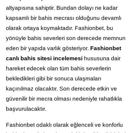
altyapısına sahiptir. Bundan dolayı ne kadar
kapsamlı bir bahis mecrası olduğunu devamlı
olarak ortaya koymaktadır. Fashionbet, bu
yönüyle bahis severleri son derecede memnun
eden bir yapıda varlık gösteriyor.
Fashionbet
canlı bahis sitesi incelemesi
hususuna dair
hareket edecek olan tüm bahis severlerin
bekledikleri gibi bir sonuca ulaşmaları
kaçınılmaz olacaktır. Son derecede etkin ve
güvenilir bir mecra olması nedeniyle rahatlıkla
başvurulacaktır.
Fashionbet odaklı olarak eğlenceli ve konforlu